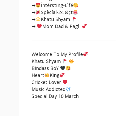
➡
Ìntèrstïñg-Lìfé
➡
Spècíãl-24 Øçt
➡
Khatu Shyam
➡
Mom Dad & Pagli
Welcome To My Profile
Khatu Shyam
Bindass BoY
Heart
King
Cricket Lover
Music Addicted
Special Day 10 March