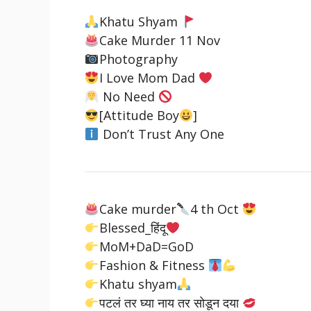
Khatu Shyam
Cake Murder 11 Nov
Photography
I Love Mom Dad
No Need
[Attitude Boy
]
Don’t Trust Any One
Cake murder
4 th Oct
Blessed_हिंदू
MoM+DaD=GoD
Fashion & Fitness
Khatu shyam
पटलं तर घ्या नाय तर सोडून दया