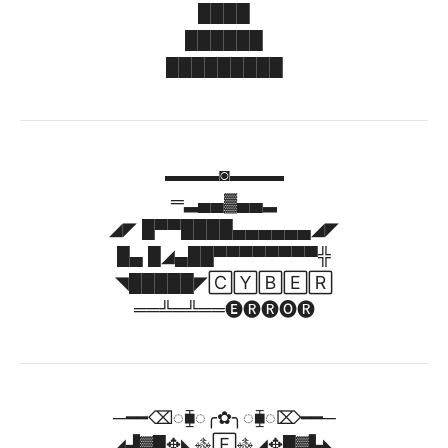
████
██████
█████████
▬▬▬◙▬▬▬
═▂▄▄▓▄▄▂
◢◤ █▀▀████▄▄▄▄▄▄◢◤
█▄ █◢▄██▀▀▀▀▀▀▀▀╬
◥█████◤🄲🅈🄱🄴🅁
══╩═╩══🅔🅡🅡🅞🅡
─━━⌫◌⧯◌╭✿╮◌⧯◌⌦━━─
◢▟▓█✥◣࿇🄵࿇◢✥█▓▙◣