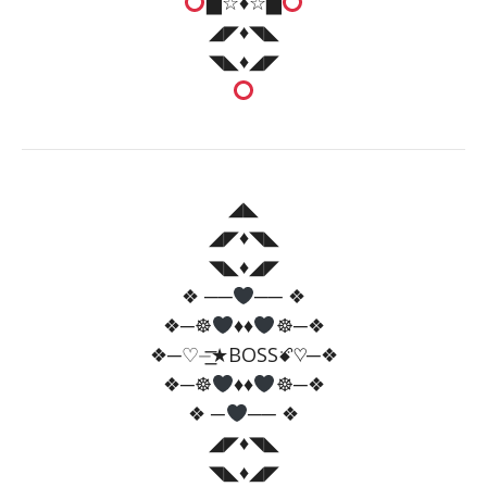
▇☆
♦️
☆▇
◢◤♦️◥◣
◥◣♦️◢◤
◢◣
◢◤♦️◥◣
◥◣♦️◢◤
❖ ──
── ❖
❖─☸
♦️
♦️
☸─❖
❖─♡️⏤͟͟͞͞★BOSSꗄ♡️─❖
❖─☸
♦️
♦️
☸─❖
❖ ─
── ❖
◢◤♦️◥◣
◥◣♦️◢◤