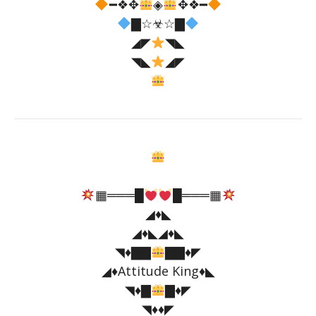
━❖✥
◈
✥❖━
▇☆☣☆▇
◢◤
◥◣
◥◣
◢◤
▦═══█
█═══▦
◢♦️◣
◢♦️◣◢♦️◣
◥
♦️
▇▇
▇▇
♦️
◤
◢♦️Attitude King♦️◣
◥
♦️
▇
▇
♦️
◤
◥♦️♦️◤