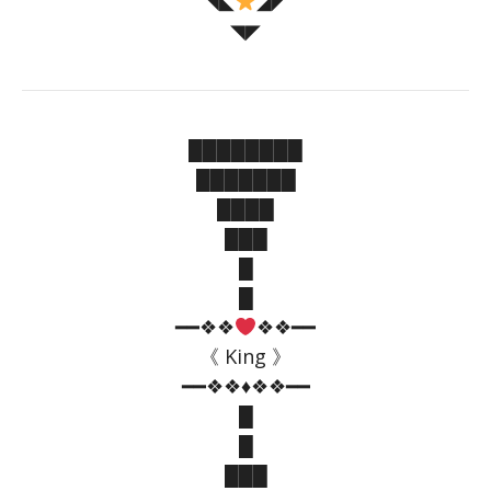
◥◣
◢◤
◥◤
████████
███████
████
███
█
█
━━❖❖
❖❖━━
《 King 》
━━❖❖♦️❖❖━━
█
█
███