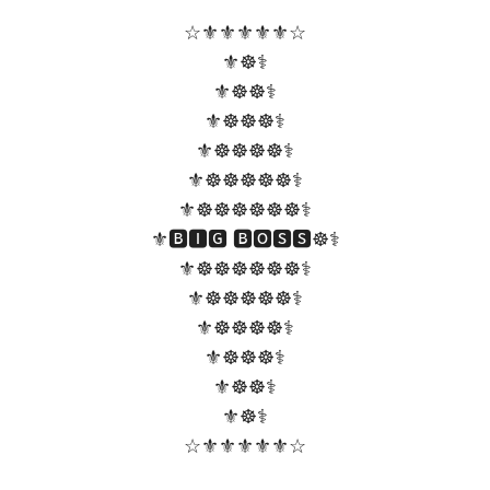
☆⚜⚜⚜⚜⚜☆
⚜☸⚕
⚜☸☸⚕
⚜☸☸☸⚕
⚜☸☸☸☸⚕
⚜☸☸☸☸☸⚕
⚜☸☸☸☸☸☸⚕
⚜🅱🅸🅶 🅱🅾🆂🆂☸⚕
⚜☸☸☸☸☸☸⚕
⚜☸☸☸☸☸⚕
⚜☸☸☸☸⚕
⚜☸☸☸⚕
⚜☸☸⚕
⚜☸⚕
☆⚜⚜⚜⚜⚜☆