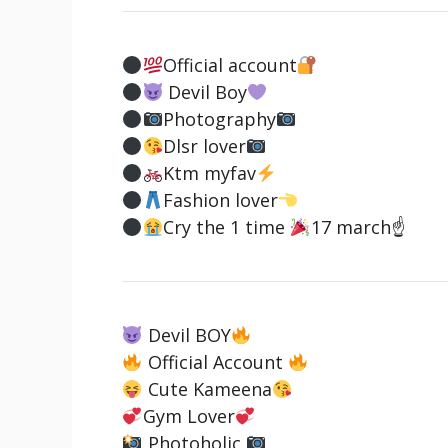
Official account
Devil Boy
Photography
Dlsr lover
Ktm myfav
Fashion lover
Cry the 1 time
17 march☝
Devil BOY
Official Account
Cute Kameena
Gym Lover
Photoholic