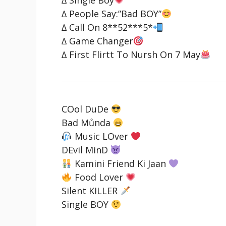
∆ Single Boy
∆ People Say:”Bad BOY”
∆ Call On 8**52***5*
∆ Game Changer
∆ First Flirtt To Nursh On 7 May
COol DuDe
Bad Můnda
Music LOver
DEvil MinD
Kamini Friend Ki Jaan
Food Lover
Silent KILLER
Single BOY