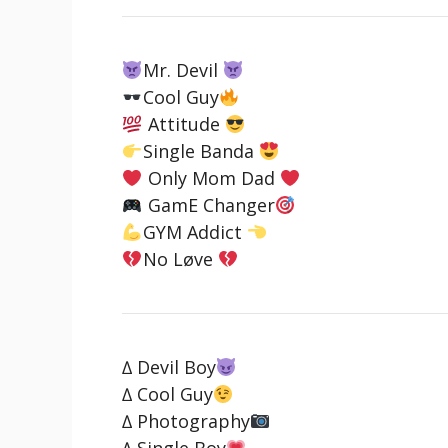
Mr. Devil
Cool Guy
Attitude
Single Banda
Only Mom Dad
GamE Changer
GYM Addict
No Løve
∆ Devil Boy
∆ Cool Guy
∆ Photography