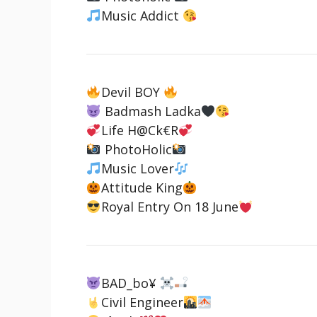
Music Addict
Devil BOY
Badmash Ladka
Life H@Ck€R
PhotoHolic
Music Lover
Attitude King
Royal Entry On 18 June
BAD_bo¥
Civil Engineer